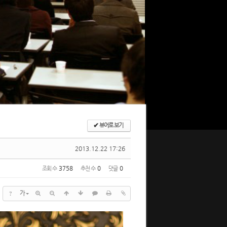
✔
뷰어로 보기
2013.12.22 17:26
조회 수
3758
추천 수
0
댓글
0
?
가