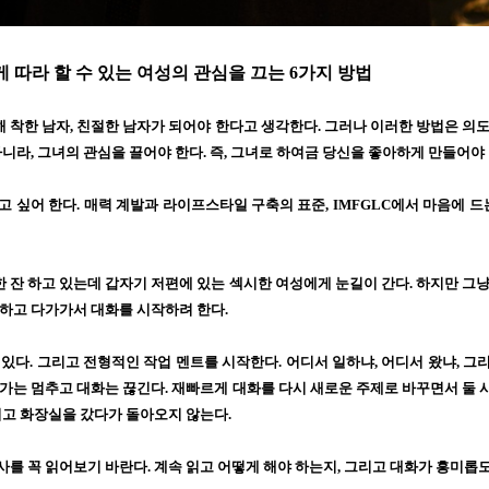
 따라 할 수 있는 여성의 관심을 끄는
6
가지 방법
해 착한 남자
,
친절한 남자가 되어야 한다고 생각한다
.
그러나 이러한 방법은 의
아니라
,
그녀의 관심을 끌어야 한다
.
즉
,
그녀로 하여금 당신을 좋아하게 만들어야
고 싶어 한다
.
매력 계발과 라이프스타일 구축의 표준
, IMFGLC
에서 마음에 드
 잔 하고 있는데 갑자기 저편에 있는 섹시한 여성에게 눈길이 간다
.
하지만 그냥
 하고 다가가서 대화를 시작하려 한다
.
 있다
.
그리고 전형적인 작업 멘트를 시작한다
.
어디서 일하냐
,
어디서 왔냐
,
그리
다가는 멈추고 대화는 끊긴다
.
재빠르게 대화를 다시 새로운 주제로 바꾸면서 둘 
시고 화장실을 갔다가 돌아오지 않는다
.
사를 꼭 읽어보기 바란다
.
계속 읽고 어떻게 해야 하는지
,
그리고 대화가 흥미롭