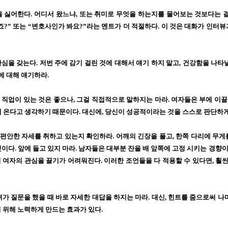
을 싫어한다
.
어디서 왔느냐
,
또는 취미로 무엇을 하는지를 물어보는 것보다는 
죠
?”
또는
“
변호사인가 봐요
?”
라는 멘트가 더 적절하다
.
이 것은 대화가 인터뷰
관심을 갖는다
.
저번 주에 감기 걸린 것에 대해서 얘기 하지 말고
,
건강함을 나타낼
에 대해 얘기하라
.
 직업이 있는 것은 좋으나
,
그걸 직접적으로 말하지는 마라
.
여자들은 부에 이
터 온다고 생각하기 때문이다
.
대신에
,
당신이 성공적이라는 것을 스스로 판단하게
 편안한 자세를 취하고 있는지 확인하라
.
어깨의 긴장을 풀고
,
한쪽 다리에 무게
것이다
.
앞에 들고 있지 마라
.
남자들은 대부분 잔을 배 앞쪽에 고정 시키는 경향
 여자의 관심을 끌기가 어려워진다
.
이러한 조언들을 다 적용할 수 있다면
,
훨씬
가 질문을 했을 때 바로 자세한 대답을 하지는 마라
.
대신
,
힌트를 줌으로써 나
기 위해 노력하게 만드는 효과가 있다
.