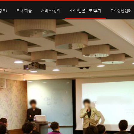
링크)
도서/제품
서비스/강의
소식/언론보도/후기
고객상담센터