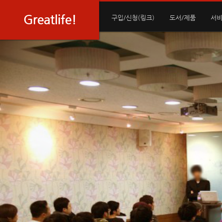
Greatlife!
구입/신청(링크)
도서/제품
서비