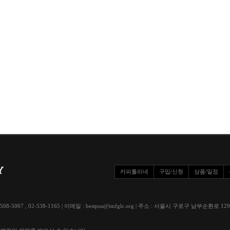
카피톨리네
구입/신청
상품/일정
508-5067 , 02-538-1165 | 이메일 : bestpua@imfglc.org | 주소 : 서울시 구로구 남부순