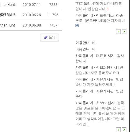
"카피톨리네"에 가입한 네다홍
EthanHunt
2010.07.11
7288
입니다. 반갑습니다.
1
클라우제비츠
2010.06.28
11796
카피톨리네 - 어프렌티스
라존
론도
[론도FR] 새침한 디자이너
EthanHunt
2010.06.08
7757
쓰기
이용안내
네
이용안내
네
카피톨리네 - 대표 메시지
감사
합니다
카피톨리네 - 신입회원인사
반
갑습니다 자주 들러주세요 :)
카피톨리네 - 자유게시판
반갑
습니다 자주 들러주세요 :)
카피톨리네 - 자유게시판
반갑
슴다
카피톨리네 - 초보/도전자
결국
많은 댓글을 달아야겠네요 ㅠ 그
래도 커뮤니티 활성을 위한 방침
이라고 생각되어집니다 그런 의
미라면 ...