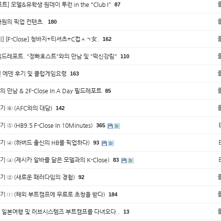
트] 모델&유학생 원데이 투런 in the "Club I"
87
차원의 픽업 컨텐츠.
180
] [F-Close] 청바지+티셔츠+C컵ㅅㄱ女.
162
필드레포트. "정빠호스트"와의 만남 및 "떡신강림"
110
일 에덴 후기 및 클럽게임요령
163
 만남 & 2F-Close In A Day 필드레포트
85
 ⑥ (AFC와의 대담)
142
⑤ (HB9.5 F-Close In 10Minutes)
365
기 ④ (하버드 출신의 HB를 픽업하다)
93
 ③ (제시카 알바를 닮은 모델과의 K-Close)
83
기 ② (새로운 패러다임의 경험)
92
기 ① (해외 부트캠프에 무료로 초청을 받다)
184
 일본여행 및 러브시스템즈 부트캠프를 다녀오다..
13