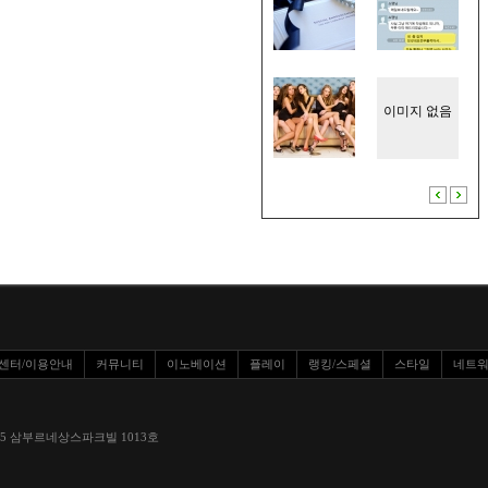
이미지 없음
센터/이용안내
커뮤니티
이노베이션
플레이
랭킹/스페셜
스타일
네트
환로 1295 삼부르네상스파크빌 1013호