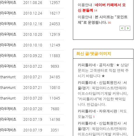
클라우제비츠
2011.08.26
12957
이용안내
네이버 카페에서 오
신 분들께
14
클라우제비츠
2010.12.24
16217
이용안내
본 사이트는 "포인트
제"로 운영됩니다.
16
클라우제비츠
2010.12.16
24053
클라우제비츠
2010.10.20
12919
클라우제비츠
2010.10.10
12149
최신 글/댓글/이미지
클라우제비츠
2010.09.22
11883
카피톨리네 - 공지사항
★ 상담/
클라우제비츠
2010.07.22
9893
문의는 고객센터로 직접 연락 주
시기 바랍니다 ★
EthanHunt
2010.07.21
34185
카피톨리네 - 신입회원인사
서
EthanHunt
2010.07.21
10810
울/경기
픽업아티스트/연애/라
이프스타일/자기계발 커뮤니티,
EthanHunt
2010.07.20
11045
"카피톨리네"에 가입한 백덕입
니다. 반갑습니다.
클라우제비츠
2010.07.20
7680
카피톨리네 - 자유게시판
저도
오늘가입
1
클라우제비츠
2010.07.19
14198
카피톨리네 - 신입회원인사
서
울/경기
픽업아티스트/연애/라
클라우제비츠
2010.07.19
3351
이프스타일/자기계발 커뮤니티,