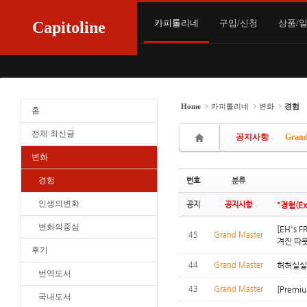
Sketchbook5, 스케치북5
Sketchbook5, 스케치북5
Sketchbook5, 스케치북5
Sketchbook5, 스케치북5
카피톨리네
구입/신청
상품/
Capitoline
Home
카피톨리네
변화
경험
홈
전체 최신글
공지사항
Grand
변화
경험
번호
분류
인생의변화
공지
공지사항
"경험(Ex
변화의중심
[EH's
45
Grand Master
겨진 따
후기
44
Grand Master
허허실실
번역도서
43
Grand Master
[Prem
국내도서