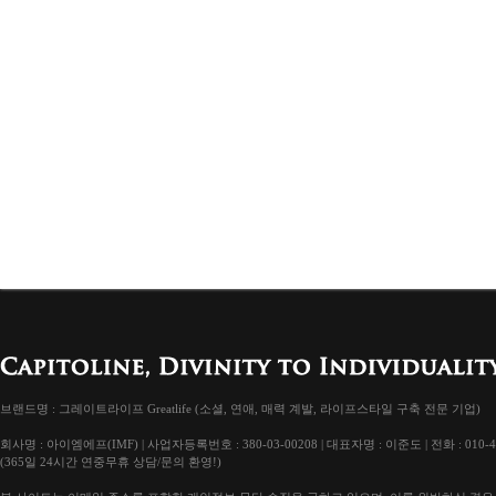
브랜드명 : 그레이트라이프 Greatlife (소셜, 연애, 매력 계발, 라이프스타일 구축 전문 기업)
회사명 : 아이엠에프(IMF) | 사업자등록번호 : 380-03-00208 | 대표자명 : 이준도 | 전화 : 010-4
(365일 24시간 연중무휴 상담/문의 환영!)