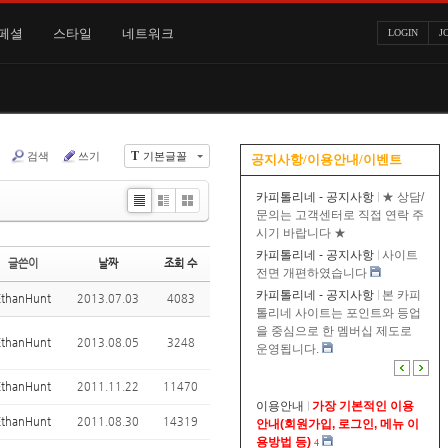
페셜
스타일
네트워크
LOGIN
J
T
검색
쓰기
기본글꼴
공지사항/이용안내/이벤트
카피톨리네 - 공지사항
★ 상담/
Li
Zi
G
문의는 고객센터로 직접 연락 주
st
n
al
시기 바랍니다 ★
e
le
카피톨리네 - 공지사항
사이트
글쓴이
날짜
조회 수
ry
전면 개편하였습니다
카피톨리네 - 공지사항
본 카피
EthanHunt
2013.07.03
4083
톨리네 사이트는 포인트와 등업
을 중심으로 한 멤버십 제도로
EthanHunt
2013.08.05
3248
운영됩니다.
EthanHunt
2011.11.22
11470
이용안내
가장 기본적인 이용
EthanHunt
2011.08.30
14319
안내(회원가입, 로그인, 메뉴 이
용방법 등)
4