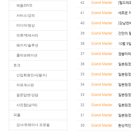
42
Grand Master
[필드레포
제품/DVD
41
Grand Master
새로운 
서비스/강의
40
Grand Master
[강남엔비
미디어/영상
39
Grand Master
간만의 
의류/액세서리
38
Grand Master
10월 9
패키지/솔루션
37
Grand Master
겜블러와의
콜라보레이션
36
Grand Master
일본원정기
토크
35
Grand Master
일본원정기 
신입회원인사(필수)
34
Grand Master
일본원정
자유게시판
33
Grand Master
일본원정기
질문답변/상담
사진첩(남/여)
32
Grand Master
일본원정
피플
31
Grand Master
일본원정
강사/트레이너 프로필
30
Grand Master
환상적인