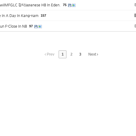
e wiIMFGLC 강사Japanese HB In Eden.
75
e In A Day In Kang-nam
157
un F-Close In NB
97
Prev
1
2
3
Next