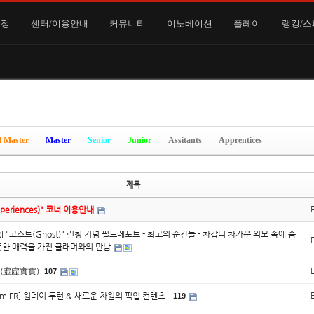
일정
센터/이용안내
커뮤니티
이노베이션
플레이
랭킹/스
 Master
Master
Senior
Junior
Assitants
Apprentices
제목
periences)" 코너 이용안내
 FR] "고스트(Ghost)" 런칭 기념 필드레포트 - 최고의 순간들 - 차갑디 차가운 외모 속에 숨
뜻한 매력을 가진 글래머와의 만남
(虛虛實實)
107
ium FR] 원데이 투런 & 새로운 차원의 픽업 컨텐츠.
119