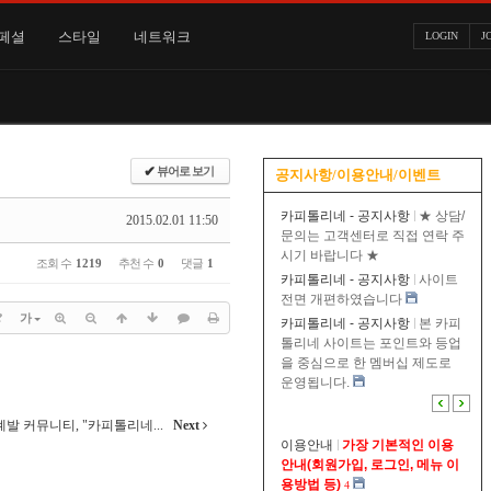
페셜
스타일
네트워크
LOGIN
J
✔
뷰어로 보기
공지사항/이용안내/이벤트
카피톨리네 - 공지사항
★ 상담/
2015.02.01 11:50
문의는 고객센터로 직접 연락 주
시기 바랍니다 ★
조회 수
1219
추천 수
0
댓글
1
카피톨리네 - 공지사항
사이트
전면 개편하였습니다
?
가
카피톨리네 - 공지사항
본 카피
톨리네 사이트는 포인트와 등업
을 중심으로 한 멤버십 제도로
운영됩니다.
 커뮤니티, "카피톨리네...
Next
이용안내
가장 기본적인 이용
안내(회원가입, 로그인, 메뉴 이
용방법 등)
4