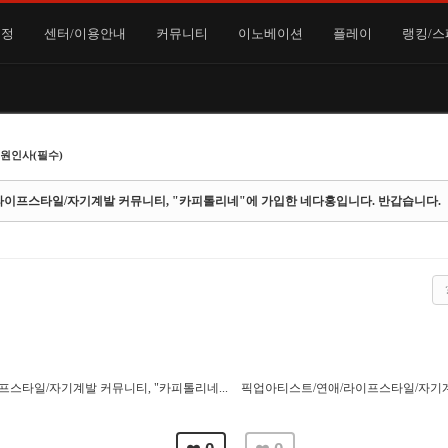
일정
센터/이용안내
커뮤니티
이노베이션
플레이
랭킹/스
원인사(필수)
라이프스타일/자기계발 커뮤니티, "카피톨리네"에 가입한 네다홍입니다. 반갑습니다.
스타일/자기계발 커뮤니티, "카피톨리네...
픽업아티스트/연애/라이프스타일/자기계발