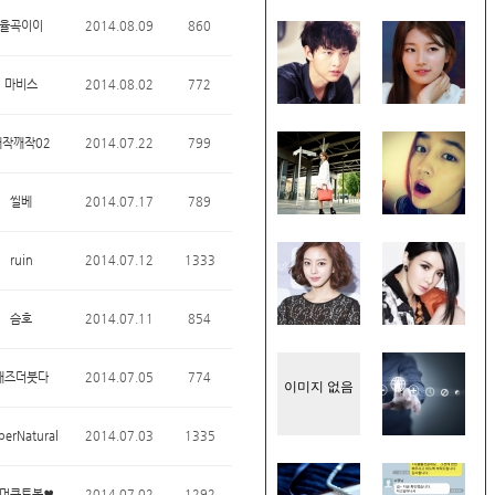
율곡이이
2014.08.09
860
마비스
2014.08.02
772
깨작깨작02
2014.07.22
799
씰베
2014.07.17
789
ruin
2014.07.12
1333
슴호
2014.07.11
854
매즈더붓다
2014.07.05
774
이미지 없음
perNatural
2014.07.03
1335
머큐트봄♥
2014.07.02
1292