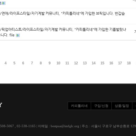
/연애/라이프스타일/자기계발 커뮤니티, "카피톨리네"에 가입한 브릭입니다. 반갑습
/픽업아티스트/라이프스타일/자기계발 커뮤니티, "카피톨리네"에 가입한 기름발랐냐
다. file
4
5
6
7
8
9
10
11
12
13
14
15
16
17
18
카피톨리네
구입/신청
상품/일정
508-5067 , 02-538-1165 | 이메일 : bestpua@imfglc.org | 주소 : 서울시 구로구 남부순