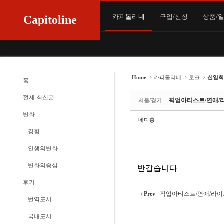
Sketchbook5, 스케치북5
Sketchbook5, 스케치북5
Sketchbook5, 스케치북5
Sketchbook5, 스케치북5
카피톨리네
구입/신청
상품/
Capitoline
Home
카피톨리네
토크
신입회
홈
전체 최신글
픽업아티스트/연애/
서울/경기
변화
네다홍
경험
인생의변화
변화의중심
반갑습니다
후기
Prev
픽업아티스트/연애/라이프
번역도서
국내도서