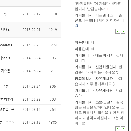
"카피톨리네"에 가입한 네다홍
입니다. 반갑습니다.
1
백덕
2015.02.12
1110
카피톨리네 - 어프렌티스
라존
론도
[론도FR] 새침한 디자이너
네다홍
2015.02.01
1219
이용안내
네
noblesse
2014.08.29
1224
이용안내
네
카피톨리네 - 대표 메시지
감사
jsppjs
2014.08.24
995
합니다
카피톨리네 - 신입회원인사
반
자스톤
2014.08.24
1277
갑습니다 자주 들러주세요 :)
카피톨리네 - 자유게시판
반갑
습니다 자주 들러주세요 :)
수현
2014.08.24
906
카피톨리네 - 자유게시판
반갑
슴다
오히히쿠키
2014.08.22
793
카피톨리네 - 초보/도전자
결국
많은 댓글을 달아야겠네요 ㅠ 그
정한소리꾼
2014.08.16
764
래도 커뮤니티 활성을 위한 방침
이라고 생각되어집니다 그런 의
들리스스스
2014.08.12
1385
미라면 ...