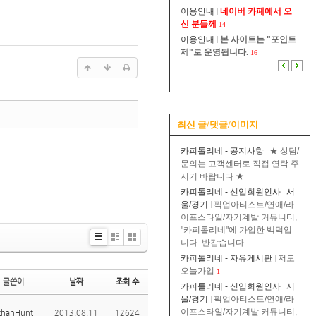
이용안내
네이버 카페에서 오
신 분들께
14
이용안내
본 사이트는 "포인트
제"로 운영됩니다.
16
최신 글/댓글/이미지
카피톨리네 - 공지사항
★ 상담/
댓글
문의는 고객센터로 직접 연락 주
시기 바랍니다 ★
카피톨리네 - 신입회원인사
서
울/경기
픽업아티스트/연애/라
이프스타일/자기계발 커뮤니티,
"카피톨리네"에 가입한 백덕입
니다. 반갑습니다.
Li
Zi
G
카피톨리네 - 자유게시판
저도
st
n
al
오늘가입
1
e
le
글쓴이
날짜
조회 수
ry
카피톨리네 - 신입회원인사
서
울/경기
픽업아티스트/연애/라
이프스타일/자기계발 커뮤니티,
thanHunt
2013.08.11
12624