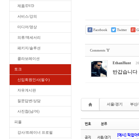
제품/DVD
서비스/강의
미디어/영상
Facebook
Twitter
G
의류/액세서리
패키지/솔루션
'1'
Comments
콜라보레이션
EthanHunt
20
토크
반갑습니다 
신입회원인사(필수)
자유게시판
질문답변/상담
서울/경기
부산
사진첩(남/여)
피플
번호
분류
강사/트레이너 프로필
[예시] 픽업
공지
서울/경기