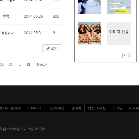
브릭
2014.06.26
926
이미지 없음
기름발랐냐
2014.05.31
911
쓰기
19
20
...
33
Next
센터/이용안내
커뮤니티
이노베이션
플레이
랭킹/스페셜
스타일
네트
환로 1295 삼부르네상스파크빌 1013호