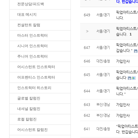
다. 반갑습니다
전문상담/피드백
픽업아티스트/
대표 메시지
649
서울/경기
니다.
컨설턴트 칼럼
픽업아티스트/
»
서울/경기
습니다.
1
마스터 인스트럭터
픽업아티스트/
시니어 인스트럭터
647
서울/경기
갑습니다."
주니어 인스트럭터
646
대전/충청
가입인사
어시스턴트 인스트럭터
픽업아티스트/
645
서울/경기
어프렌티스 인스트럭터
습니다
인스트럭터 히스토리
픽업아티스트/
644
서울/경기
니다."
글로벌 칼럼진
643
부산/경남
가입인사
내셔널 칼럼진
642
부산/경남
가입인사
로컬 칼럼진
"픽업아티스트
641
대전/충청
어시스턴트 칼럼진
다. 반갑습니다