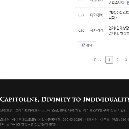
반갑습니다.
"픽업아티스트
631
대구/경북
니다."
연애/연애상담
630
서울/경기
입니다. 반갑습니
검색
Prev
1
2
3
브랜드명 : 그레이트라이프 Greatlife (소셜, 연애, 매력 계발, 라이프스타일 구축 전문 기업)
회사명 : 아이엠에프(IMF) | 사업자등록번호 : 380-03-00208 | 대표자명 : 이준도 | 전화 : 010-4
(365일 24시간 연중무휴 상담/문의 환영!)