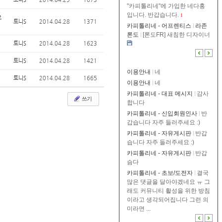
"카피톨리네"에 가입한 네다홍
입니다. 반갑습니다.
1
오
토니S
2014.04.28
1371
카피톨리네 - 어프렌티스
라존
론도
[론도FR] 새침한 디자이너
토니S
2014.04.28
1623
토니S
2014.04.28
1421
이용안내
네
토니S
2014.04.28
1665
이용안내
네
카피톨리네 - 대표 메시지
감사
쓰기
합니다
카피톨리네 - 신입회원인사
반
갑습니다 자주 들러주세요 :)
카피톨리네 - 자유게시판
반갑
습니다 자주 들러주세요 :)
카피톨리네 - 자유게시판
반갑
슴다
카피톨리네 - 초보/도전자
결국
많은 댓글을 달아야겠네요 ㅠ 그
래도 커뮤니티 활성을 위한 방침
이라고 생각되어집니다 그런 의
미라면 ...