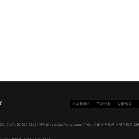
카피톨리네
구입/신청
상품/일정
508-5067 , 02-538-1165 | 이메일 : bestpua@imfglc.org | 주소 : 서울시 구로구 남부순