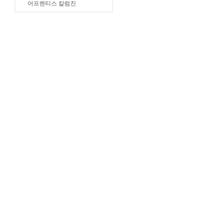
어프렌티스 칼럼진