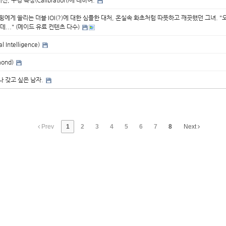
 구경 측정(Calibration)에 대하여.
] 윙에게 쏠리는 더블 IOI(?)에 대한 심플한 대처, 온실속 화초처럼 따뜻하고 깨끗했던 그녀. "
데..." (메이드 유료 컨텐츠 다수)
 Intelligence)
ond)
나 갖고 싶은 남자.
Prev
1
2
3
4
5
6
7
8
Next