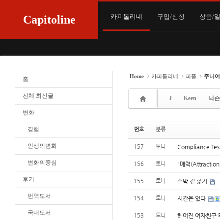
Sketchbook5, 스케치북5
Sketchbook5, 스케치북5
Sketchbook5, 스케치북5
Sketchbook5, 스케치북5
카피톨리네
구입/신청
상품/
Capitoline
Home
카피톨리네
피플
주니어
홈
전체 최신글
J
Keen
닉슨
변화
경험
번호
분류
인생의변화
157
토니
Compliance Test
변화의중심
156
토니
"매력(Attracti
후기
155
토니
수박 겉 핥기
번역도서
154
토니
시간은 없다
국내도서
153
토니
헤어진 여자친구 