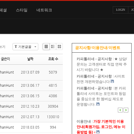
페셜
스타일
네트워크
LOGIN
J
T
쓰기
기본글꼴
공지사항/이용안내/이벤트
Li
Zi
G
st
n
al
카피톨리네 - 공지사항
★ 상담/
글쓴이
날짜
조회 수
e
le
문의는 고객센터로 직접 연락 주
ry
시기 바랍니다 ★
thanHunt
2013.07.09
5079
카피톨리네 - 공지사항
사이트
전면 개편하였습니다
thanHunt
2013.06.17
4815
카피톨리네 - 공지사항
본 카피
톨리네 사이트는 포인트와 등업
thanHunt
2013.06.15
4386
을 중심으로 한 멤버십 제도로
운영됩니다.
thanHunt
2012.10.23
30904
thanHunt
2012.07.13
133010
이용안내
가장 기본적인 이용
안내(회원가입, 로그인, 메뉴 이
thanHunt
2018.03.05
994
용방법 등)
4