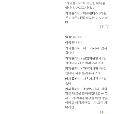
"카피톨리네"에 가입한 네다홍
입니다. 반갑습니다.
1
카피톨리네 - 어프렌티스
라존
론도
[론도FR] 새침한 디자이너
이용안내
네
이용안내
네
카피톨리네 - 대표 메시지
감사
합니다
카피톨리네 - 신입회원인사
반
갑습니다 자주 들러주세요 :)
카피톨리네 - 자유게시판
반갑
습니다 자주 들러주세요 :)
카피톨리네 - 자유게시판
반갑
슴다
카피톨리네 - 초보/도전자
결국
많은 댓글을 달아야겠네요 ㅠ 그
래도 커뮤니티 활성을 위한 방침
이라고 생각되어집니다 그런 의
미라면 ...