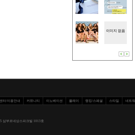
이미지 없음
센터/이용안내
커뮤니티
이노베이션
플레이
랭킹/스페셜
스타일
네트
환로 1295 삼부르네상스파크빌 1013호