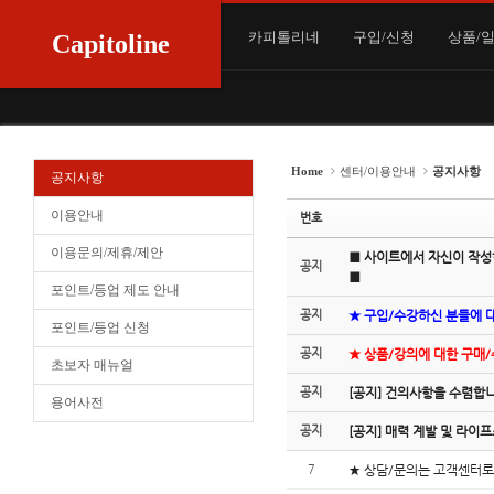
Sketchbook5, 스케치북5
Sketchbook5, 스케치북5
Sketchbook5, 스케치북5
Sketchbook5, 스케치북5
카피톨리네
구입/신청
상품/
Capitoline
Home
센터/이용안내
공지사항
공지사항
이용안내
번호
이용문의/제휴/제안
■ 사이트에서 자신이 작성
공지
■
포인트/등업 제도 안내
공지
★ 구입/수강하신 분들에 
포인트/등업 신청
공지
★ 상품/강의에 대한 구매
초보자 매뉴얼
공지
[공지] 건의사항을 수렴합
용어사전
공지
[공지] 매력 계발 및 라
7
★ 상담/문의는 고객센터로