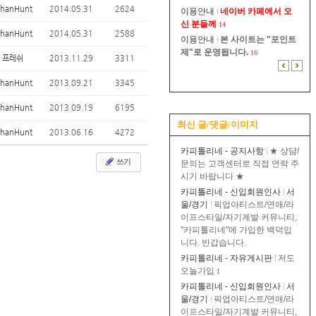
thanHunt
2014.05.31
2624
이용안내
네이버 카페에서 오
신 분들께
14
thanHunt
2014.05.31
2588
이용안내
본 사이트는 "포인트
제"로 운영됩니다.
16
프레쉬
2013.11.29
3311
thanHunt
2013.09.21
3345
thanHunt
2013.09.19
6195
최신 글/댓글/이미지
thanHunt
2013.06.16
4272
카피톨리네 - 공지사항
★ 상담/
쓰기
문의는 고객센터로 직접 연락 주
시기 바랍니다 ★
카피톨리네 - 신입회원인사
서
울/경기
픽업아티스트/연애/라
이프스타일/자기계발 커뮤니티,
"카피톨리네"에 가입한 백덕입
니다. 반갑습니다.
카피톨리네 - 자유게시판
저도
오늘가입
1
카피톨리네 - 신입회원인사
서
울/경기
픽업아티스트/연애/라
이프스타일/자기계발 커뮤니티,