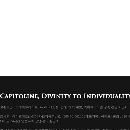
브랜드명 : 그레이트라이프 Greatlife (소셜, 연애, 매력 계발, 라이프스타일 구축 전문 기업)
회사명 : 아이엠에프(IMF) | 사업자등록번호 : 380-03-00208 | 대표자명 : 이준도 | 전화 : 010-4
(365일 24시간 연중무휴 상담/문의 환영!)