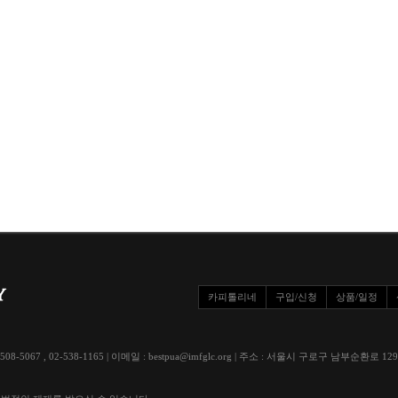
카피톨리네
구입/신청
상품/일정
508-5067 , 02-538-1165 | 이메일 : bestpua@imfglc.org | 주소 : 서울시 구로구 남부순