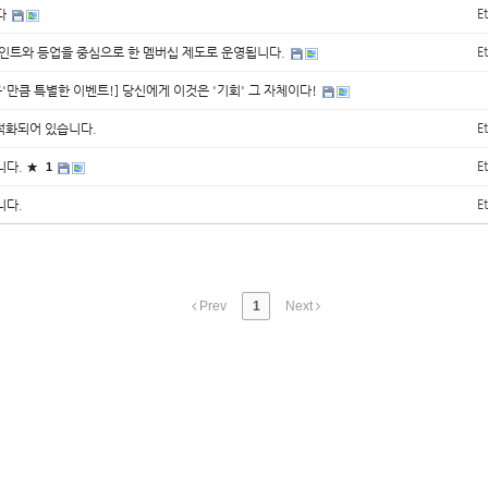
다
E
인트와 등업을 중심으로 한 멤버십 제도로 운영됩니다.
E
구'만큼 특별한 이벤트!] 당신에게 이것은 '기회' 그 자체이다!
최적화되어 있습니다.
E
니다. ★
E
1
니다.
E
Prev
1
Next