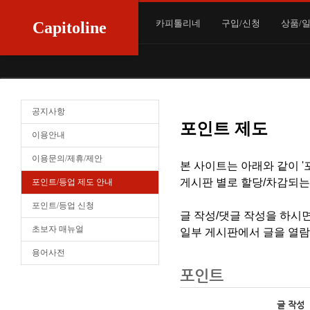
카피톨리네
구입/신청
상품/
Capitoline
공지사항
포인트 제도
이용안내
이용문의/제휴/제안
본 사이트는 아래와 같이 '
게시판 별로 할당/차감되는
포인트/등업 제도 안내
포인트/등업 신청
글 작성/댓글 작성을 하시
초보자 매뉴얼
일부 게시판에서 글을 열람
용어사전
포인트
글 작성