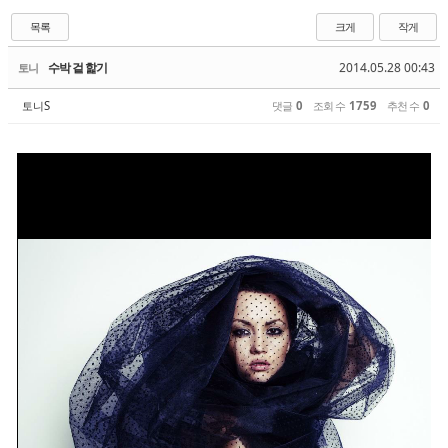
목록
크게
작게
수박 겉 핥기
2014.05.28 00:43
토니
토니S
댓글
0
조회 수
1759
추천 수
0