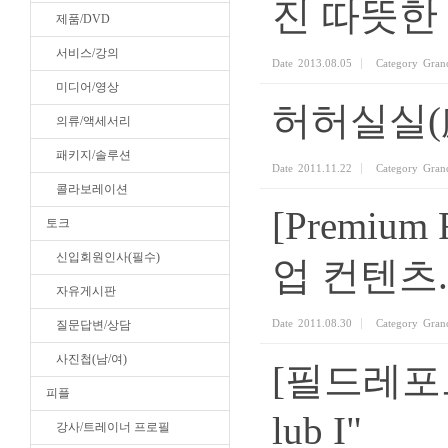
진 따뜻한
제품/DVD
서비스/강의
Date
2013.08.05
Category
Gran
미디어/영상
허허실실(
의류/액세서리
패키지/솔루션
Date
2011.11.22
Category
Gran
콜라보레이션
[Premi
토크
신입회원인사(필수)
업 컨텐츠.
자유게시판
Date
2011.08.30
Category
Gran
질문답변/상담
사진첩(남/여)
[필드레포트
피플
lub I"
강사/트레이너 프로필