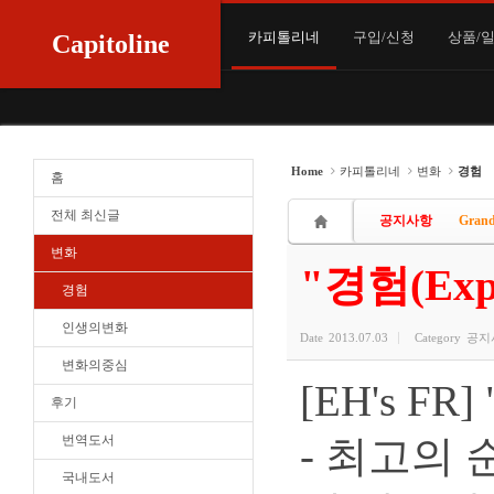
Sketchbook5, 스케치북5
Sketchbook5, 스케치북5
카피톨리네
구입/신청
상품/
Capitoline
Home
카피톨리네
변화
경험
홈
전체 최신글
공지사항
Grand
변화
"경험(Exp
경험
인생의변화
Date
2013.07.03
Category
공지
변화의중심
[EH's F
후기
번역도서
- 최고의 
국내도서