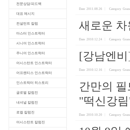
전문상담/피드백
Date
2011.08.26
Category
Gran
대표 메시지
새로운 차
컨설턴트 칼럼
마스터 인스트럭터
Date
2010.12.24
Category
Gran
시니어 인스트럭터
[강남엔비]
주니어 인스트럭터
어시스턴트 인스트럭터
Date
2010.12.16
Category
Gran
어프렌티스 인스트럭터
간만의 필
인스트럭터 히스토리
글로벌 칼럼진
"떡신강림
내셔널 칼럼진
로컬 칼럼진
Date
2010.10.20
Category
Gran
어시스턴트 칼럼진