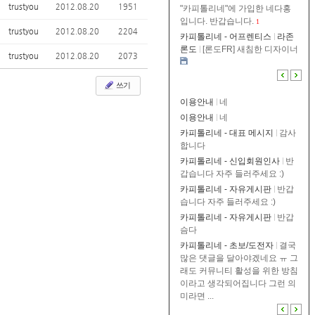
trustyou
2012.08.20
1951
"카피톨리네"에 가입한 네다홍
입니다. 반갑습니다.
1
trustyou
2012.08.20
2204
카피톨리네 - 어프렌티스
라존
론도
[론도FR] 새침한 디자이너
trustyou
2012.08.20
2073
쓰기
이용안내
네
이용안내
네
카피톨리네 - 대표 메시지
감사
합니다
카피톨리네 - 신입회원인사
반
갑습니다 자주 들러주세요 :)
카피톨리네 - 자유게시판
반갑
습니다 자주 들러주세요 :)
카피톨리네 - 자유게시판
반갑
슴다
카피톨리네 - 초보/도전자
결국
많은 댓글을 달아야겠네요 ㅠ 그
래도 커뮤니티 활성을 위한 방침
이라고 생각되어집니다 그런 의
미라면 ...