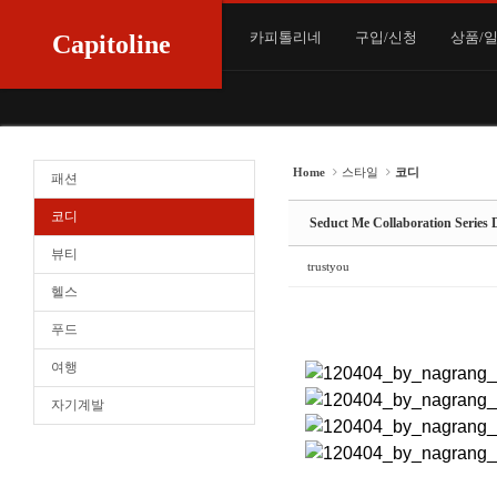
Sketchbook5, 스케치북5
Sketchbook5, 스케치북5
Sketchbook5, 스케치북5
Sketchbook5, 스케치북5
카피톨리네
구입/신청
상품/
Capitoline
Home
스타일
코디
패션
코디
Seduct Me Collaboration Series 
뷰티
trustyou
헬스
푸드
여행
자기계발