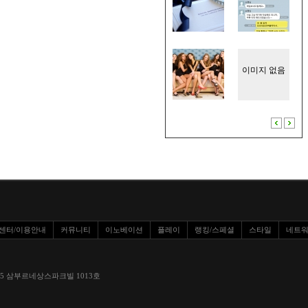
이미지 없음
센터/이용안내
커뮤니티
이노베이션
플레이
랭킹/스페셜
스타일
네트
환로 1295 삼부르네상스파크빌 1013호