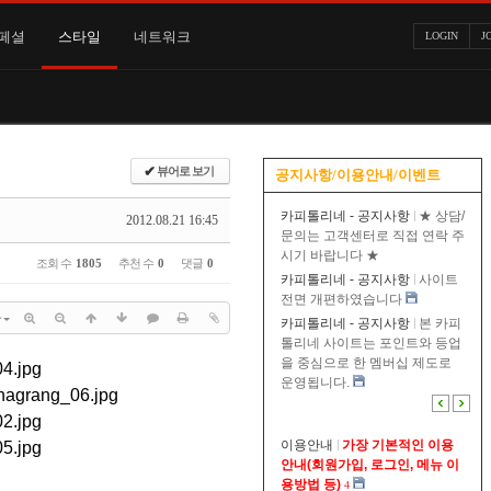
페셜
스타일
네트워크
LOGIN
J
✔
뷰어로 보기
공지사항/이용안내/이벤트
카피톨리네 - 공지사항
★ 상담/
2012.08.21 16:45
문의는 고객센터로 직접 연락 주
시기 바랍니다 ★
조회 수
1805
추천 수
0
댓글
0
카피톨리네 - 공지사항
사이트
전면 개편하였습니다
카피톨리네 - 공지사항
본 카피
톨리네 사이트는 포인트와 등업
을 중심으로 한 멤버십 제도로
운영됩니다.
이용안내
가장 기본적인 이용
안내(회원가입, 로그인, 메뉴 이
용방법 등)
4