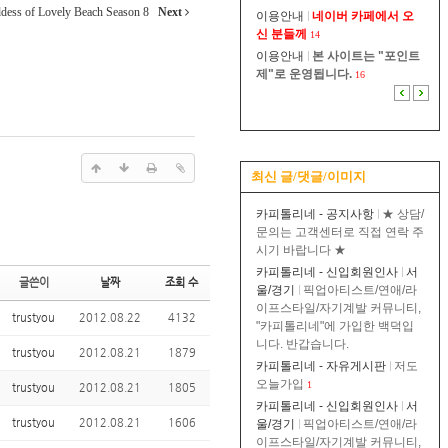
dess of Lovely Beach Season 8
Next
이용안내
네이버 카페에서 오
신 분들께
14
이용안내
본 사이트는 "포인트
제"로 운영됩니다.
16
최신 글/댓글/이미지
카피톨리네 - 공지사항
★ 상담/
문의는 고객센터로 직접 연락 주
시기 바랍니다 ★
카피톨리네 - 신입회원인사
서
글쓴이
날짜
조회 수
울/경기
픽업아티스트/연애/라
이프스타일/자기계발 커뮤니티,
trustyou
2012.08.22
4132
"카피톨리네"에 가입한 백덕입
니다. 반갑습니다.
trustyou
2012.08.21
1879
카피톨리네 - 자유게시판
저도
오늘가입
1
trustyou
2012.08.21
1805
카피톨리네 - 신입회원인사
서
trustyou
2012.08.21
1606
울/경기
픽업아티스트/연애/라
이프스타일/자기계발 커뮤니티,