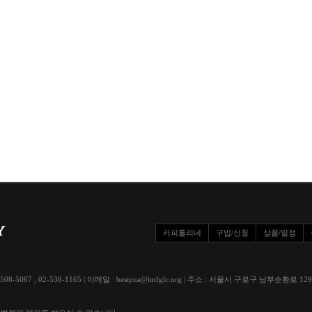
카피톨리네
구입/신청
상품/일정
508-5067 , 02-538-1165 | 이메일 : bestpua@imfglc.org | 주소 : 서울시 구로구 남부순