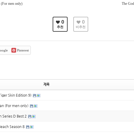
 (For men only)
The God
0
0
추천
비추천
oogle
Pinterest
제목
iger Skin Edition 9)
gan (For men only)
n Series D Best 2
 Beach Season 8