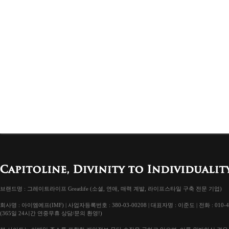
브랜드명 : 그레이트라이프 Greatlife (소셜, 연애, 매력 계발, 라이프스타일 구축 전문 기업)
회사명 : 아이엠에프(IMF) | 사업자등록번호 : 380-03-00208 | 대표자명 : 이준도 | 전화 : 010-4
(365일 24시간 연중무휴 상담/문의 환영!)