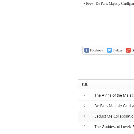
Prev
De Paris Majesty Cardigan
Facebook
Twitter
G
번호
7
The Alpha of the Male(T
6
De Paris Majesty Cardi
»
Seduct Me Collaboratio
4
The Goddess of Lovely