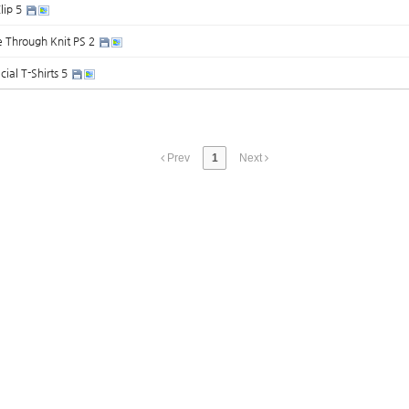
lip 5
 Through Knit PS 2
ial T-Shirts 5
Prev
1
Next