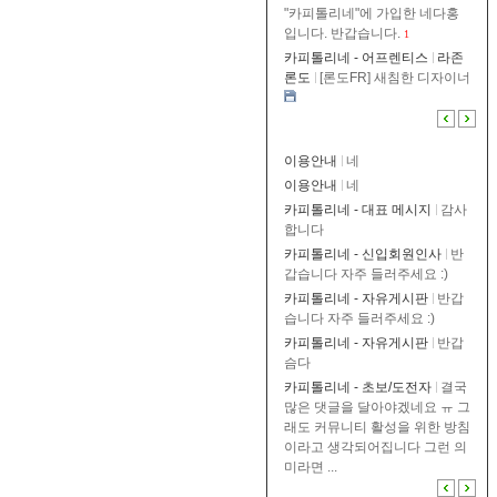
"카피톨리네"에 가입한 네다홍
입니다. 반갑습니다.
1
카피톨리네 - 어프렌티스
라존
론도
[론도FR] 새침한 디자이너
이용안내
네
이용안내
네
카피톨리네 - 대표 메시지
감사
합니다
카피톨리네 - 신입회원인사
반
갑습니다 자주 들러주세요 :)
카피톨리네 - 자유게시판
반갑
습니다 자주 들러주세요 :)
카피톨리네 - 자유게시판
반갑
슴다
카피톨리네 - 초보/도전자
결국
많은 댓글을 달아야겠네요 ㅠ 그
래도 커뮤니티 활성을 위한 방침
이라고 생각되어집니다 그런 의
미라면 ...