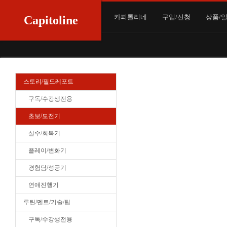
카피톨리네
구입/신청
상품/
Capitoline
스토리/필드레포트
구독/수강생전용
초보/도전기
실수/회복기
플레이/변화기
경험담/성공기
연애진행기
루틴/멘트/기술/팁
구독/수강생전용