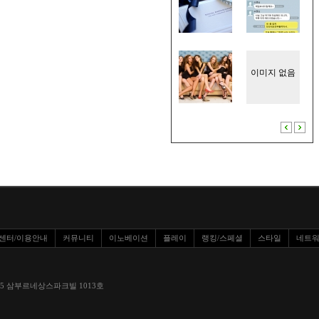
이미지 없음
센터/이용안내
커뮤니티
이노베이션
플레이
랭킹/스페셜
스타일
네트
환로 1295 삼부르네상스파크빌 1013호