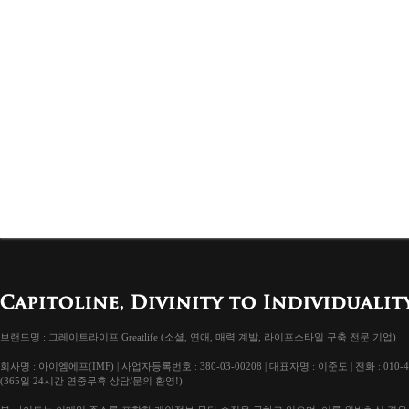
브랜드명 : 그레이트라이프 Greatlife (소셜, 연애, 매력 계발, 라이프스타일 구축 전문 기업)
회사명 : 아이엠에프(IMF) | 사업자등록번호 : 380-03-00208 | 대표자명 : 이준도 | 전화 : 010-4
(365일 24시간 연중무휴 상담/문의 환영!)