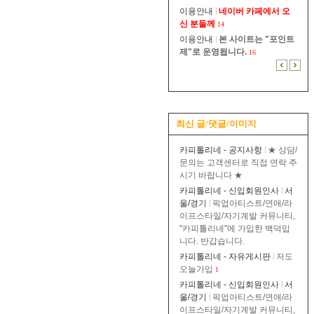
이용안내
네이버 카페에서 오
신 분들께
14
이용안내
본 사이트는 "포인트
제"로 운영됩니다.
16
최신 글/댓글/이미지
카피톨리네 - 공지사항
★ 상담/
문의는 고객센터로 직접 연락 주
시기 바랍니다 ★
카피톨리네 - 신입회원인사
서
울/경기
픽업아티스트/연애/라
이프스타일/자기계발 커뮤니티,
"카피톨리네"에 가입한 백덕입
니다. 반갑습니다.
카피톨리네 - 자유게시판
저도
오늘가입
1
카피톨리네 - 신입회원인사
서
울/경기
픽업아티스트/연애/라
이프스타일/자기계발 커뮤니티,