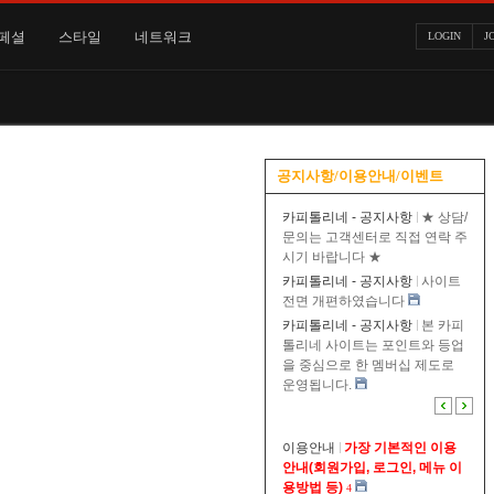
페셜
스타일
네트워크
LOGIN
J
공지사항/이용안내/이벤트
카피톨리네 - 공지사항
★ 상담/
문의는 고객센터로 직접 연락 주
시기 바랍니다 ★
카피톨리네 - 공지사항
사이트
전면 개편하였습니다
카피톨리네 - 공지사항
본 카피
톨리네 사이트는 포인트와 등업
을 중심으로 한 멤버십 제도로
운영됩니다.
이용안내
가장 기본적인 이용
안내(회원가입, 로그인, 메뉴 이
용방법 등)
4