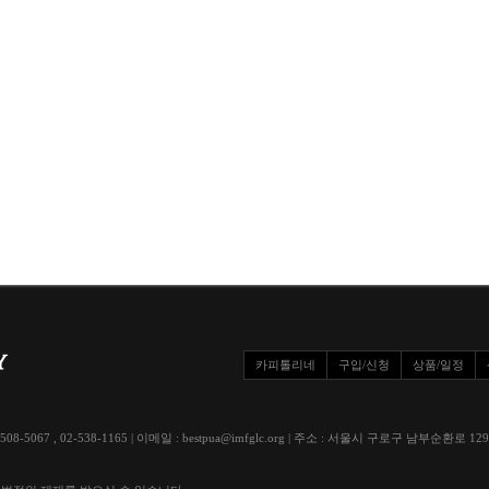
카피톨리네
구입/신청
상품/일정
508-5067 , 02-538-1165 | 이메일 : bestpua@imfglc.org | 주소 : 서울시 구로구 남부순