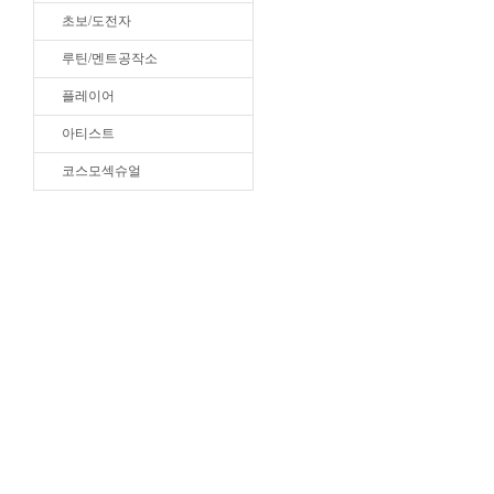
초보/도전자
루틴/멘트공작소
플레이어
아티스트
코스모섹슈얼