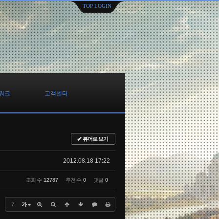
TOP LOGIN
워크
고객센터
✔
뷰어로 보기
2012.08.18 17:22
조회 수
12787
추천 수
0
댓글
0
?
가