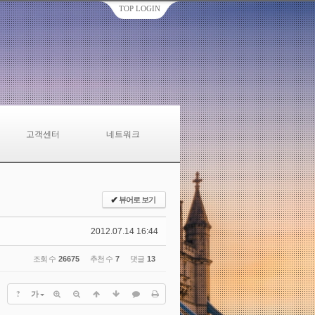
TOP LOGIN
고객센터
네트워크
✔
뷰어로 보기
2012.07.14 16:44
조회 수
26675
추천 수
7
댓글
13
?
가