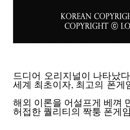
드디어 오리지널이 나타났다
세계 최초이자, 최고의 폰게임
해외 이론을 어설프게 베껴 
허접한 퀄리티의 짝퉁 폰게임