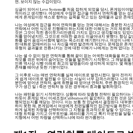
면, 보이지 않는 수갑이었다.
싱글이 되어서 Love Systems를 처음 접하게 되었을 당시, 폰게임이
적이라고 생각했다. 여성에게 수많은 접근을 하면서 연락처를 얻는 성공
에게 폰게임이란 섹스로 향하는 길목을 막고 있는 장애물과 같은 존재
나는 여성에게 접근을 하여 연락처를 얻는 것에 대해서는 충분한 자신감
연락에서 어떤 식으로 진행해야 하는지에 대한 이해도는 거의 제로에 가
것은 그것이 적힌 종이쪼가리만큼의 가치도 없다고 생각할 때도 있었다
처를 얻어냈지만, 그것으로 어떠한 결과도 이끌어내지 못했다. 항상 같
화를 걸어 음성사서함에 떨리는 목소리로 얘기한다거나, 여성이 나에 
한 대화로 없애버리는 나 자신을 매번 발견하게 되었다. 문제점은 폰게
유형의 결과물로 전환시키는 것에 대한 이해가 나에게는 전혀 없다는 
나는 셀 수 없이 많은 연락처를 통해 끝이 없는 어색한 대화들을 하고
착오를 겪은 뒤에야 숨어있는 것들을 발견하기 시작했다. 그 깨달음을 
인류 역사상 식빵 이래로 최고의 발명품이라 생각하게 되었다. 몇 해동안
존재를 떼어낸 듯한 기분이었다.
그 이후로 나는 매번 연락처를 실제 데이트로 발전시켰다. 얼마 전까
게 쉽게 데이트로 발전될 수 있다는 사실이 너무 감격스러웠다. 나의 
분만에 얻어낸 연락처, 술에 취했을 때 얻어낸 연락처, 주변 환경적인 이
구가 생긴 일 ) 죽은 연락처 등 모든 경우에서 효과를 발휘하였다.
나는 패턴을 읽기 시작하였다. 상황에 따라 맞춤형 전략이 필요하다는 
하듯이 폰게임 역시 미세조정(Calibration)이 필요하다. 중요한 것은
행되었는지를 깨닫는 것이다. 이는 보통 첫 만남에서 결정된다. 대부분
하지 못한 채, 폰게임에서 여성에게 천편일률적인 접근방식을 취한다. 
하게 설계된 차량을 선택하여야 그 지형을 효과적으로 달릴 수 있다는 사
대형 트럭을 가지고 아우토반을, 페라리를 가지고 록키 마운틴을 달릴 수
지형에서 어떤 차량을 선택하느냐에 따라 판가름된다.