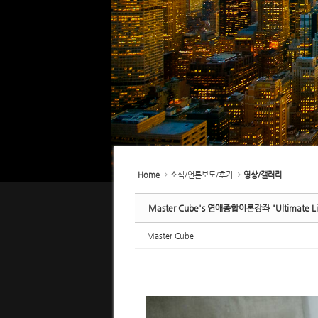
Home
소식/언론보도/후기
영상/갤러리
Master Cube's 연애종합이론강좌 "Ultimate
Master Cube