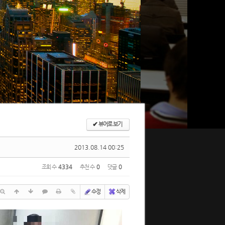
✔
뷰어로 보기
2013.08.14 00:25
조회 수
4334
추천 수
0
댓글
0
수정
삭제