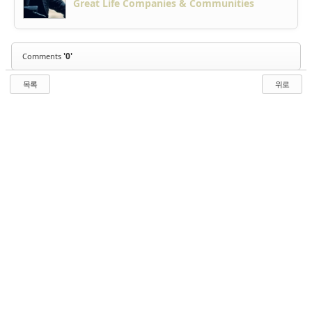
Great Life Companies & Communities
'0'
Comments
목록
위로