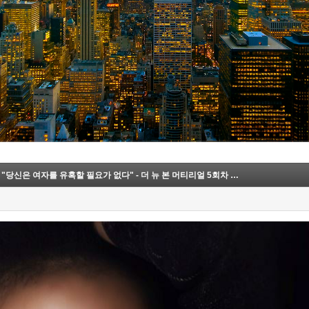
[5월 31일 토요일] 완전히 새롭게 더 강력하게, "당신은 여자를 유혹할 필요가 없다" - 더 뉴 본 머티리얼 5회차 개최 (잔여 3석)