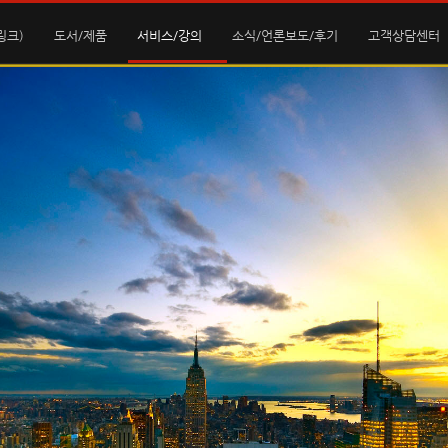
링크)
도서/제품
서비스/강의
소식/언론보도/후기
고객상담센터