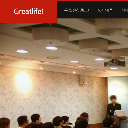
Greatlife!
구입/신청(링크)
도서/제품
서비