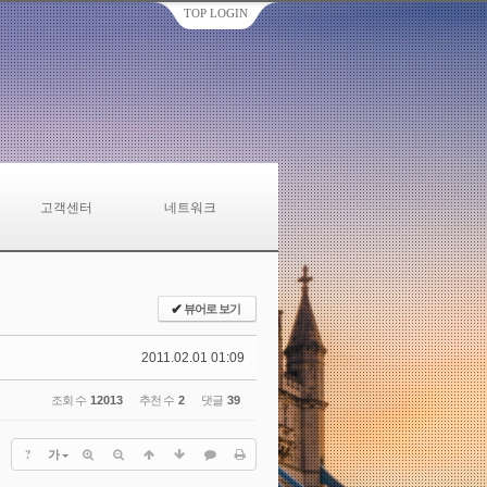
TOP LOGIN
고객센터
네트워크
✔
뷰어로 보기
2011.02.01 01:09
조회 수
12013
추천 수
2
댓글
39
?
가