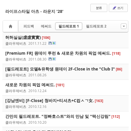
분류
쓰기
라이프스타일 아츠 - 라운지
'28'
피드백
메써드
필드레포트 1
필드레포트 2
허허실실(虛虛實實)
[106]
클라우제비츠
2011.11.22
[Premium FR] 원데이 투런 & 새로운 차원의 픽업 메써드.
[118]
클라우제비츠
2011.08.30
[필드레포트] 모델&유학생 원데이 2F-Close in the "Club I"
[86]
클라우제비츠
2011.08.26
새로운 차원의 픽업 메써드.
[181]
클라우제비츠
2010.12.24
[강남엔비] [F-Close] 청바지+티셔츠+C컵ㅅㄱ女.
[163]
클라우제비츠
2010.12.16
간만의 필드레포트. "정빠호스트"와의 만남 및 "떡신강림"
[112]
클라우제비츠
2010.10.20