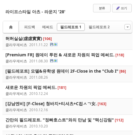
분류
쓰기
라이프스타일 아츠 - 라운지
'28'
피드백
메써드
필드레포트 1
필드레포트 2
허허실실(虛虛實實)
[106]
클라우제비츠
2011.11.22
[Premium FR] 원데이 투런 & 새로운 차원의 픽업 메써드.
[118]
클라우제비츠
2011.08.30
[필드레포트] 모델&유학생 원데이 2F-Close in the "Club I"
[86]
클라우제비츠
2011.08.26
새로운 차원의 픽업 메써드.
[181]
클라우제비츠
2010.12.24
[강남엔비] [F-Close] 청바지+티셔츠+C컵ㅅㄱ女.
[163]
클라우제비츠
2010.12.16
간만의 필드레포트. "정빠호스트"와의 만남 및 "떡신강림"
[112]
클라우제비츠
2010.10.20