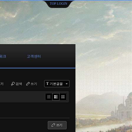
TOP LOGIN
워크
고객센터
T
보기
검색
쓰기
기본글꼴
Li
Zi
G
st
n
al
e
le
r
y
쓰기