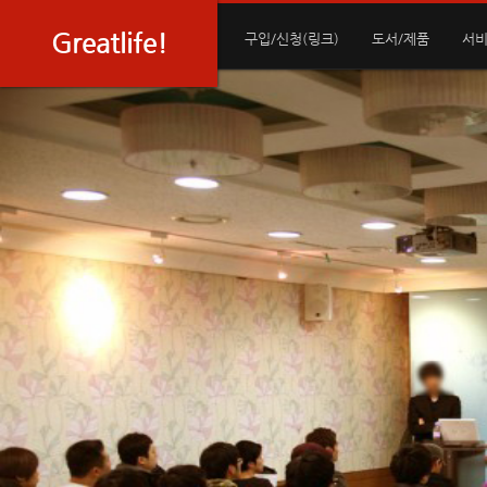
Greatlife!
구입/신청(링크)
도서/제품
서비